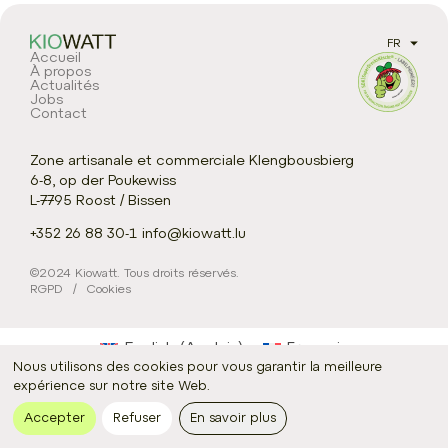
Accueil
À propos
Actualités
Jobs
Contact
Zone artisanale et commerciale Klengbousbierg
6-8, op der Poukewiss
L-7795 Roost / Bissen
+352 26 88 30-1
info@kiowatt.lu
©2024 Kiowatt. Tous droits réservés.
RGPD
/
Cookies
English
(
Anglais
)
Français
Nous utilisons des cookies pour vous garantir la meilleure
Deutsch
(
Allemand
)
expérience sur notre site Web.
Accepter
Refuser
En savoir plus